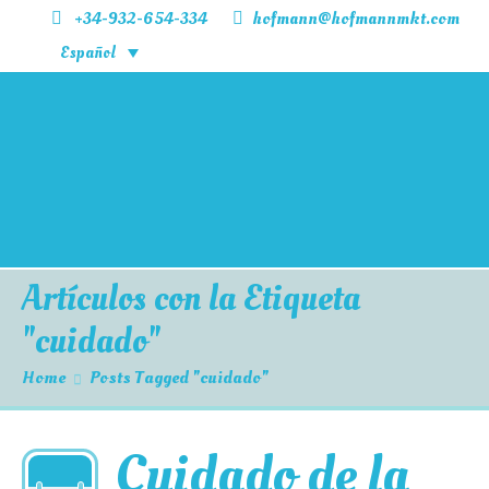
+34-932-654-334
hofmann@hofmannmkt.com
Español
Inicio
Productos
Blog
Contactar
Artículos con la Etiqueta
"cuidado"
Home
Posts Tagged "cuidado"
Cuidado de la