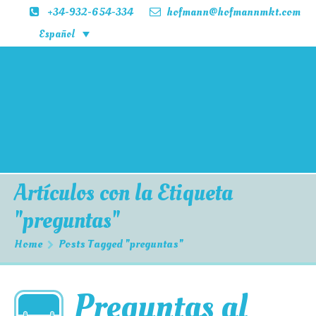
+34-932-654-334
hofmann@hofmannmkt.com
Español
Inicio
Productos
Blog
Contactar
Artículos con la Etiqueta
"preguntas"
Home
Posts Tagged "preguntas"
Preguntas al